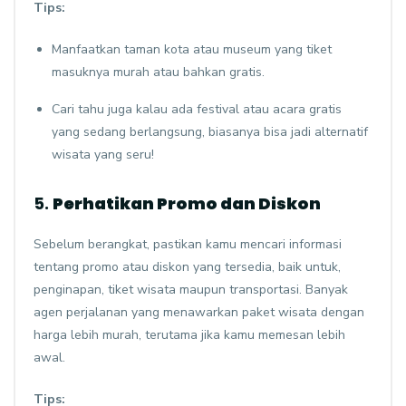
Tips:
Manfaatkan taman kota atau museum yang tiket
masuknya murah atau bahkan gratis.
Cari tahu juga kalau ada festival atau acara gratis
yang sedang berlangsung, biasanya bisa jadi alternatif
wisata yang seru!
5.
Perhatikan Promo dan Diskon
Sebelum berangkat, pastikan kamu mencari informasi
tentang promo atau diskon yang tersedia, baik untuk,
penginapan, tiket wisata maupun transportasi. Banyak
agen perjalanan yang menawarkan paket wisata dengan
harga lebih murah, terutama jika kamu memesan lebih
awal.
Tips: