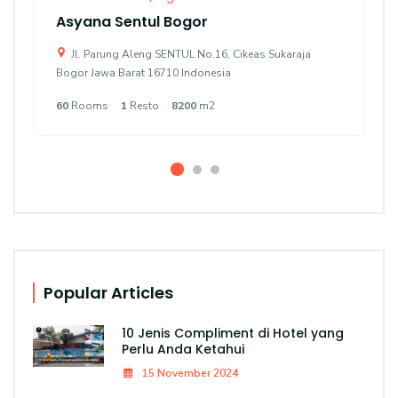
Asyana Sentul Bogor
Jl. Parung Aleng SENTUL No.16, Cikeas Sukaraja
Bogor Jawa Barat 16710 Indonesia
60
Rooms
1
Resto
8200
m2
Popular Articles
10 Jenis Compliment di Hotel yang
Perlu Anda Ketahui
15 November 2024