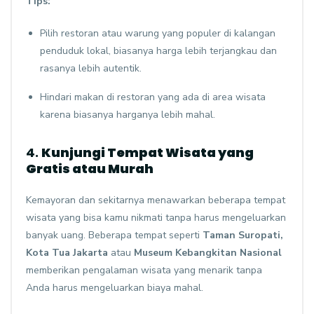
Tips:
Pilih restoran atau warung yang populer di kalangan
penduduk lokal, biasanya harga lebih terjangkau dan
rasanya lebih autentik.
Hindari makan di restoran yang ada di area wisata
karena biasanya harganya lebih mahal.
4.
Kunjungi Tempat Wisata yang
Gratis atau Murah
Kemayoran dan sekitarnya menawarkan beberapa tempat
wisata yang bisa kamu nikmati tanpa harus mengeluarkan
banyak uang. Beberapa tempat seperti
Taman Suropati,
Kota Tua Jakarta
atau
Museum Kebangkitan Nasional
memberikan pengalaman wisata yang menarik tanpa
Anda harus mengeluarkan biaya mahal.