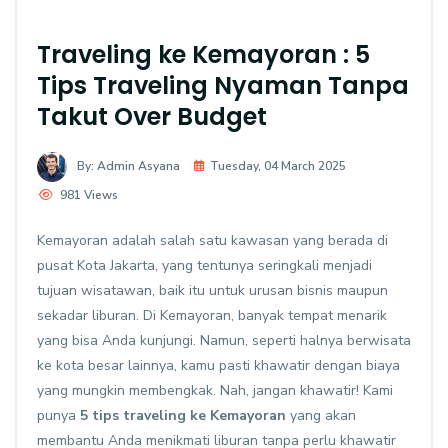
Traveling ke Kemayoran : 5
Tips Traveling Nyaman Tanpa
Takut Over Budget
By: Admin Asyana
Tuesday, 04 March 2025
981 Views
Kemayoran adalah salah satu kawasan yang berada di
pusat Kota Jakarta, yang tentunya seringkali menjadi
tujuan wisatawan, baik itu untuk urusan bisnis maupun
sekadar liburan. Di Kemayoran, banyak tempat menarik
yang bisa Anda kunjungi. Namun, seperti halnya berwisata
ke kota besar lainnya, kamu pasti khawatir dengan biaya
yang mungkin membengkak. Nah, jangan khawatir! Kami
punya
5 tips traveling ke Kemayoran
yang akan
membantu Anda menikmati liburan tanpa perlu khawatir