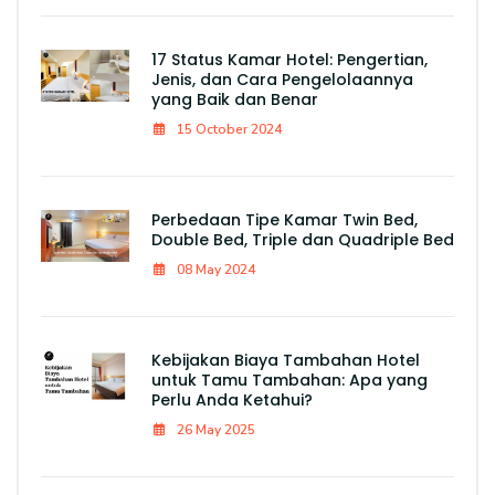
17 Status Kamar Hotel: Pengertian,
Jenis, dan Cara Pengelolaannya
yang Baik dan Benar
15 October 2024
Perbedaan Tipe Kamar Twin Bed,
Double Bed, Triple dan Quadriple Bed
08 May 2024
Kebijakan Biaya Tambahan Hotel
untuk Tamu Tambahan: Apa yang
Perlu Anda Ketahui?
26 May 2025