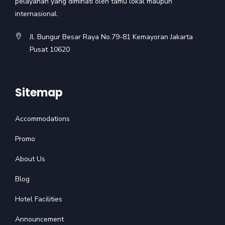
pelayanan yang diminati oleh tamu lokal maupun
internasional.
Jl. Bungur Besar Raya No.79-81 Kemayoran Jakarta
Pusat 10620
Sitemap
Accommodations
Promo
About Us
Blog
Hotel Facilities
Announcement