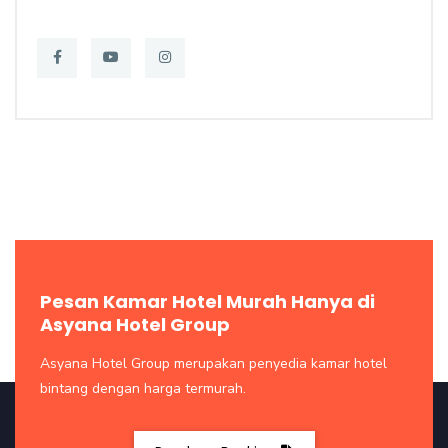
Pesan Kamar Hotel Murah Hanya di
Asyana Hotel Group
Asyana Hotel Group merupakan penyedia kamar hotel
bintang dengan harga termurah.