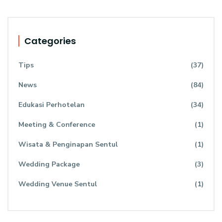
Categories
Tips
(37)
News
(84)
Edukasi Perhotelan
(34)
Meeting & Conference
(1)
Wisata & Penginapan Sentul
(1)
Wedding Package
(3)
Wedding Venue Sentul
(1)