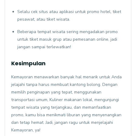
Selalu cek situs atau aplikasi untuk promo hotel, tiket
pesawat, atau tiket wisata.
Beberapa tempat wisata sering mengadakan promo
untuk tiket masuk grup atau pemesanan online, jadi
jangan sampai terlewatkan!
Kesimpulan
Kemayoran menawarkan banyak hal menarik untuk Anda
jelajahi tanpa harus membuat kantong bolong. Dengan
memilih penginapan yang tepat, menggunakan
transportasi umum, Kuliner makanan lokal, mengunjungi
tempat wisata yang terjangkau, dan memanfaatkan
promo, kamu bisa menikmati liburan yang menyenangkan
dan tetap hemat. Jadi, jangan ragu untuk menjelajahi
Kemayoran, ya!