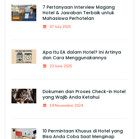
7 Pertanyaan Interview Magang
Hotel & Jawaban Terbaik untuk
Mahasiswa Perhotelan
07 July 2025
Apa Itu EA dalam Hotel? Ini Artinya
dan Cara Menggunakannya
23 June 2025
Dokumen dan Proses Check-in Hotel
yang Wajib Anda Ketahui
19 November 2024
10 Permintaan Khusus di Hotel yang
Bisa Anda Coba Saat Menginap