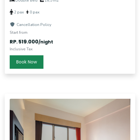
Double Bed
18,5 m2
2 pax
0 pax
Cancellation Policy
Start from
RP. 519.000
/night
Inclusive Tax
Book Now