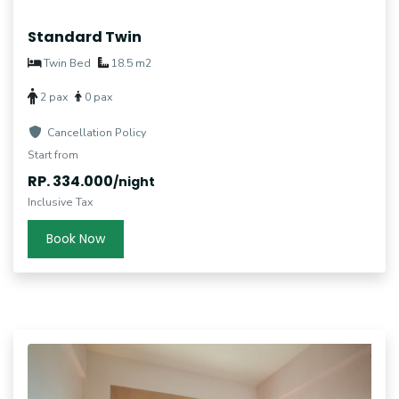
Standard Twin
Twin Bed
18.5 m2
2 pax
0 pax
Cancellation Policy
Start from
RP. 334.000
/night
Inclusive Tax
Book Now