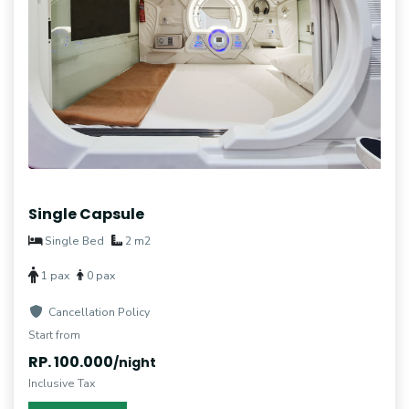
Single Capsule
Single Bed
2 m2
1 pax
0 pax
Cancellation Policy
Start from
RP. 100.000
/night
Inclusive Tax