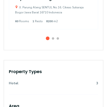
Jl. Parung Aleng SENTUL No.16, Cikeas Sukaraja
Bogor Jawa Barat 16710 Indonesia
60
Rooms
1
Resto
8200
m2
Property Types
Hotel
3
Area