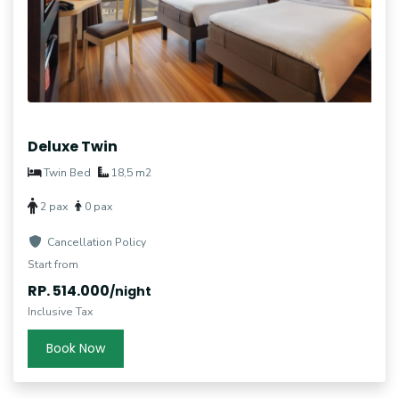
Deluxe Twin
Twin Bed
18,5 m2
2 pax
0 pax
Cancellation Policy
Start from
RP. 514.000
/night
Inclusive Tax
Book Now