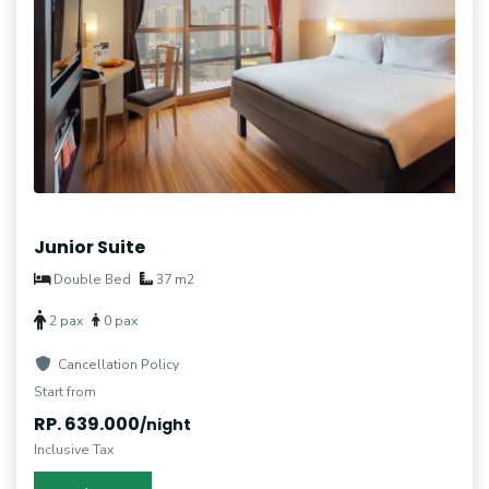
Junior Suite
Double Bed
37 m2
2 pax
0 pax
Cancellation Policy
Start from
RP. 639.000
/night
Inclusive Tax