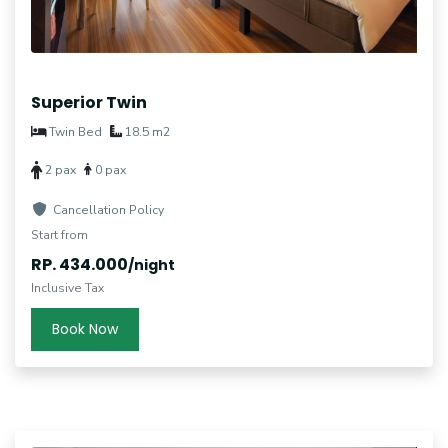
Superior Twin
Twin Bed
18.5 m2
2 pax
0 pax
Cancellation Policy
Start from
RP. 434.000
/night
Inclusive Tax
Book Now