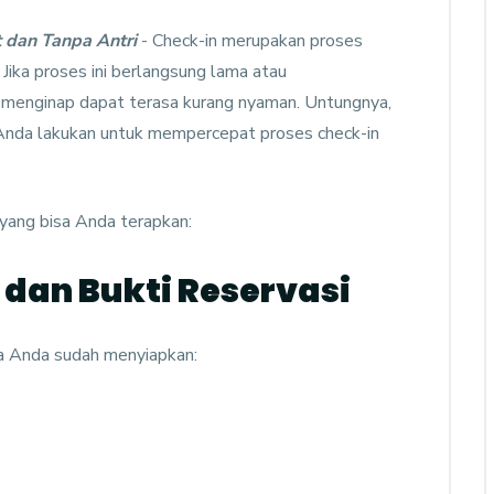
t dan Tanpa Antri
- Check-in merupakan proses
 Jika proses ini berlangsung lama atau
menginap dapat terasa kurang nyaman. Untungnya,
Anda lakukan untuk mempercepat proses check-in
 yang bisa Anda terapkan:
s dan Bukti Reservasi
check prices
Asyana Rinjani Lombok
ika Anda sudah menyiapkan:
Rinjani Lombok
0
Rooms
1
Resto
2000
m2