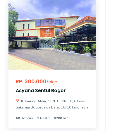
RP. 300.000
RP. 10
/night
Asyana Sentul Bogor
Asyana
Jl. Parung Aleng SENTUL No.16, Cikeas
Jl. Bung
Sukaraja Bogor Jawa Barat 16710 Indonesia
Kemayoran 
60
Rooms
1
Resto
8200
m2
131
Room