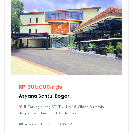
RP. 300.000
/night
Asyana Sentul Bogor
Jl. Parung Aleng SENTUL No.16, Cikeas Sukaraja
Bogor Jawa Barat 16710 Indonesia
60
Rooms
1
Resto
8200
m2