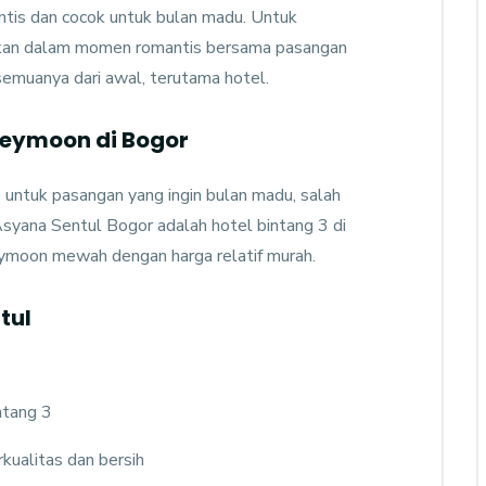
tis dan cocok untuk bulan madu. Untuk
kan dalam momen romantis bersama pasangan
emuanya dari awal, terutama hotel.
neymoon di Bogor
untuk pasangan yang ingin bulan madu, salah
syana Sentul Bogor adalah hotel bintang 3 di
moon mewah dengan harga relatif murah.
check prices
tul
Asyana Rinjani Lombok
Rinjani Lombok
ntang 3
0
Rooms
1
Resto
2000
m2
kualitas dan bersih