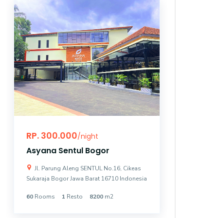
RP. 300.000
RP. 10
/night
Asyana Sentul Bogor
Asyana
Jl. Parung Aleng SENTUL No.16, Cikeas
Jl. Bung
Sukaraja Bogor Jawa Barat 16710 Indonesia
Kemayoran 
60
Rooms
1
Resto
8200
m2
131
Room