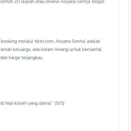
i contoh 20 ulasan atau review Asyana Sentul Bogor
 booking melalui tiket.com, Asyana Sentul adalah
amah keluarga, ada kolam renang untuk bersantai,
 dan harga terjangkau.
check prices
Asyana Rinjani Lombok
Rinjani Lombok
di tepi kolam yang damai.” (5/5)
0
Rooms
1
Resto
2000
m2