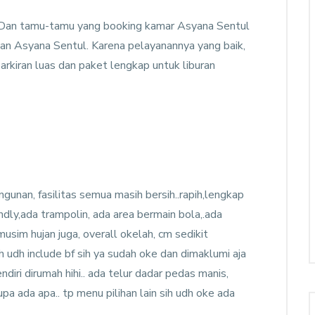
. Dan tamu-tamu yang booking kamar Asyana Sentul
n Asyana Sentul. Karena pelayanannya yang baik,
arkiran luas dan paket lengkap untuk liburan
angunan, fasilitas semua masih bersih..rapih,lengkap
dly,ada trampolin, ada area bermain bola,.ada
usim hujan juga, overall okelah, cm sedikit
 udh include bf sih ya sudah oke dan dimaklumi aja
iri dirumah hihi.. ada telur dadar pedas manis,
pa ada apa.. tp menu pilihan lain sih udh oke ada