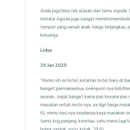
Anda juga bisa cek ulasan dari tamu Agoda
melalui Agoda juga sangat merekomendasika
tempat yang ramah anak, harga terjangkau, p
keluarga.
Lidya
20 Jan 2025
“Keren sih ini hotel..kelaitan hotel baru dr b
banget permainannya,.swimpool nya kidsfrien
ayunan.. sejuk banget karna pas kesana pas m
masukan untuk resto nya, ya dgn harga murah
KL menu nasi nya seadanya kaya masakan send
tumis kcg panjang, kwetiau, satu menu lagi lu
bubur..sereal, soto, kolak .”(9,6)