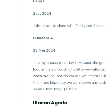
Cepy P.
1 Jul 2024
“Nice place to share with family and friends.
Humaera A
19 Mei 2024
“It's my pleasure to stay in Asyana, the good
food in the surrounding hotel is very affordab
when my son lost his wallet, we inform to t
them, and hopefully we can receive any upd
update that they.” (10/10)
Ulasan Agoda