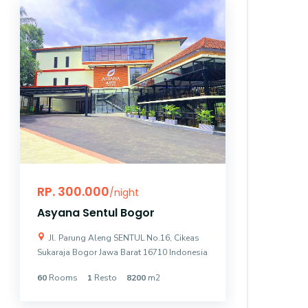
RP. 300.000
RP. 10
/night
Asyana Sentul Bogor
Asyana
Jl. Parung Aleng SENTUL No.16, Cikeas
Jl. Bung
Sukaraja Bogor Jawa Barat 16710 Indonesia
Kemayoran 
60
Rooms
1
Resto
8200
m2
131
Room