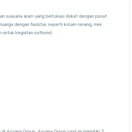
an suasana alam yang berlokasi dekat dengan pusat
luarga dengan fasilitas seperti kolam renang, mini
an untuk kegiatan outbond.
check prices
Asyana Rinjani Lombok
Rinjani Lombok
di Asyana Group. Asyana Group saat ini memiliki 3