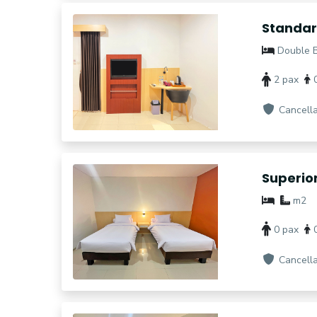
Standar
Double 
2 pax
0
Cancella
Superio
m2
0 pax
0
Cancella