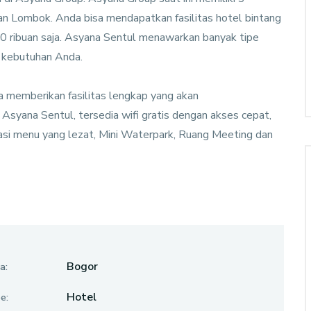
 dan Lombok. Anda bisa mendapatkan fasilitas hotel bintang
0
Rooms
1
Resto
2000
m2
00 ribuan saja. Asyana Sentul menawarkan banyak tipe
 kebutuhan Anda.
 memberikan fasilitas lengkap yang akan
Asyana Sentul, tersedia wifi gratis dengan akses cepat,
iasi menu yang lezat, Mini Waterpark, Ruang Meeting dan
Bogor
a:
Hotel
e: