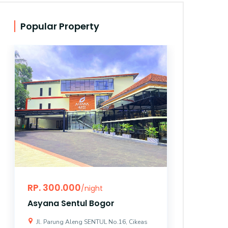
Popular Property
RP. 300.000
RP. 10
/night
Asyana Sentul Bogor
Asyana
Jl. Parung Aleng SENTUL No.16, Cikeas
Jl. Bung