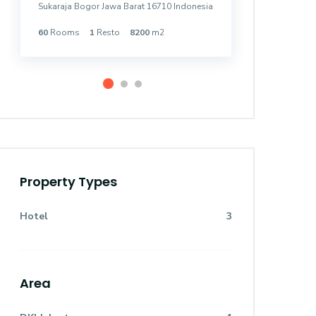
Sukaraja Bogor Jawa Barat 16710 Indonesia
Kemayoran 
60
Rooms
1
Resto
8200
m2
131
Room
Property Types
Hotel
3
Area