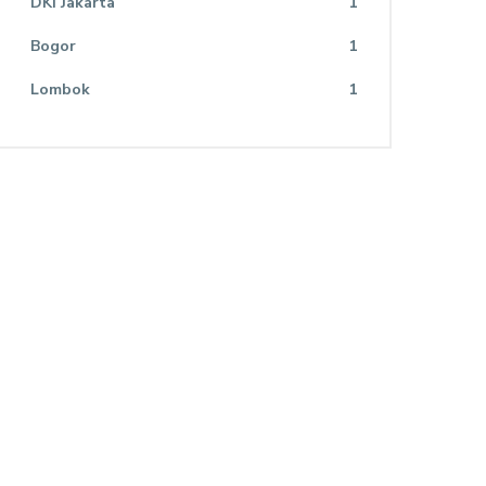
DKI Jakarta
1
Bogor
1
Lombok
1