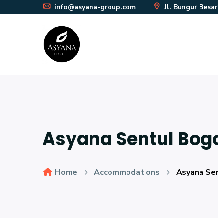
info@asyana-group.com
Jl. Bungur Besa
Asyana Sentul Bog
Home
Accommodations
Asyana Se