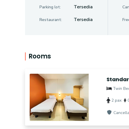
Tersedia
Parking lot:
Can
Tersedia
Restaurant:
Fre
Rooms
Standar
Twin Be
2 pax
0
Cancella