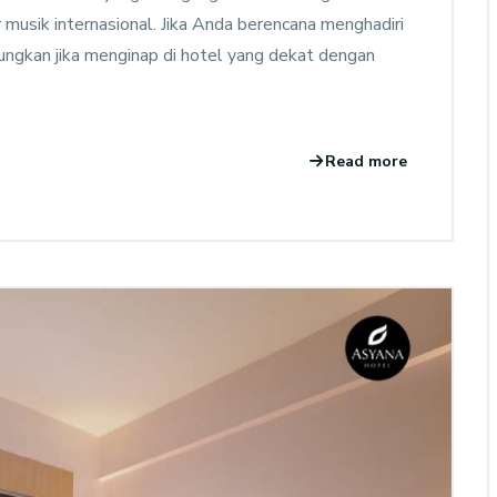
 musik internasional. Jika Anda berencana menghadiri
tungkan jika menginap di hotel yang dekat dengan
Read more
check prices
Asyana Rinjani Lombok
Rinjani Lombok
0
Rooms
1
Resto
2000
m2