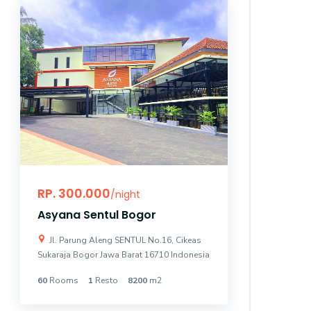
RP. 300.000
RP. 10
/night
Asyana Sentul Bogor
Asyana
Jl. Parung Aleng SENTUL No.16, Cikeas
Jl. Bung
Sukaraja Bogor Jawa Barat 16710 Indonesia
Kemayoran 
60
Rooms
1
Resto
8200
m2
131
Room